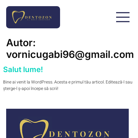
Autor:
vornicugabi96@gmail.com
Salut lume!
Bine ai venit la WordPress. Acesta e primul tău articol. Editează-l sau
șterge-l ș-apoi începe să scrii!