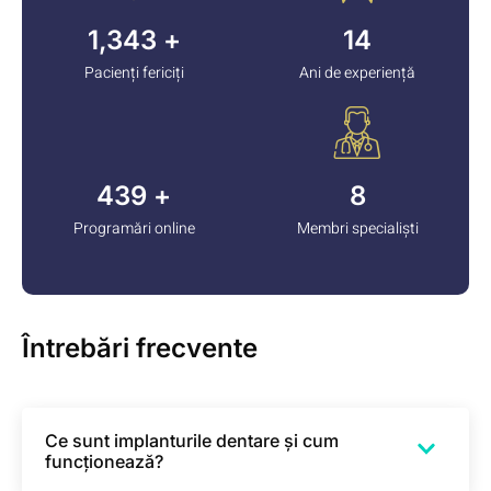
1,473
+
15
Pacienți fericiți
Ani de experiență
487
+
8
Programări online
Membri specialiști
Întrebări frecvente
Ce sunt implanturile dentare și cum
funcționează?